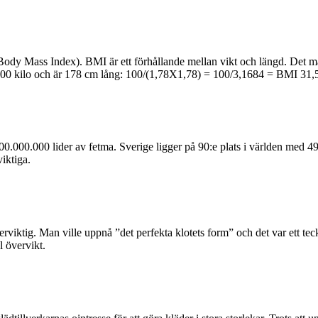
dy Mass Index). BMI är ett förhållande mellan vikt och längd. Det mäts 
 100 kilo och är 178 cm lång: 100/(1,78X1,78) = 100/3,1684 = BMI 31,
0.000.000 lider av fetma. Sverige ligger på 90:e plats i världen med 4
iktiga.
rviktig. Man ville uppnå ”det perfekta klotets form” och det var ett tec
l övervikt.