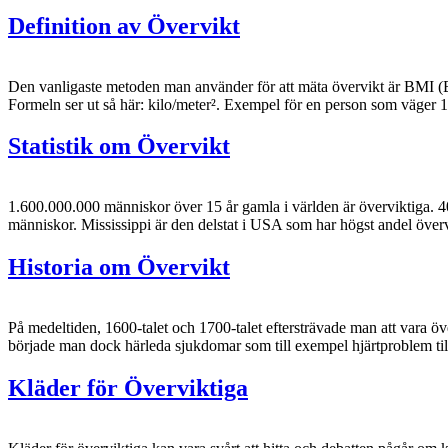
Definition av Övervikt
Den vanligaste metoden man använder för att mäta övervikt är BMI (Bo
Formeln ser ut så här: kilo/meter². Exempel för en person som väger
Statistik om Övervikt
1.600.000.000 människor över 15 år gamla i världen är överviktiga. 40
människor. Mississippi är den delstat i USA som har högst andel överv
Historia om Övervikt
På medeltiden, 1600-talet och 1700-talet eftersträvade man att vara öve
började man dock härleda sjukdomar som till exempel hjärtproblem til
Kläder för Överviktiga